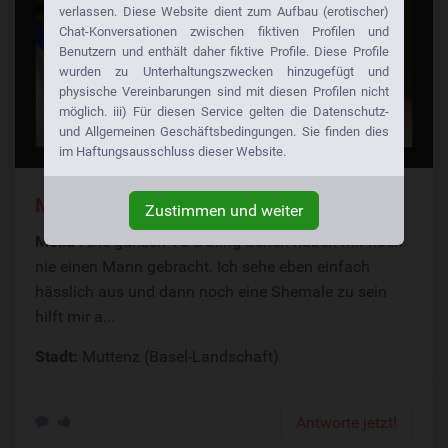
verlassen. Diese Website dient zum Aufbau (erotischer)
Chat-Konversationen zwischen fiktiven Profilen und
Benutzern und enthält daher fiktive Profile. Diese Profile
wurden zu Unterhaltungszwecken hinzugefügt und
physische Vereinbarungen sind mit diesen Profilen nicht
möglich. iii) Für diesen Service gelten die Datenschutz-
und Allgemeinen Geschäftsbedingungen. Sie finden dies
im Haftungsausschluss dieser Website.
Mich Will Einfach Niemand Für Ts Sex
Zustimmen und weiter
Melia
: Die ganzen TS Dating Seiten haben mir noch
nie einen Mann gebracht. Ich sehe eben einfach
hässlich aus und dann noch eine Shemale zu sein
hilft mir a...
Stadt:
Muttenz (Basel-Landschaft)
Antworte jetzt!