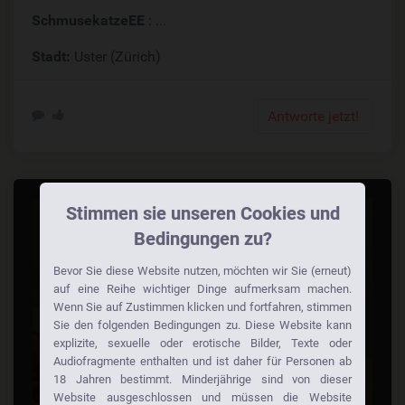
SchmusekatzeEE
: ...
Stadt:
Uster (Zürich)
Antworte jetzt!
Stimmen sie unseren Cookies und
Bedingungen zu?
Bevor Sie diese Website nutzen, möchten wir Sie (erneut)
auf eine Reihe wichtiger Dinge aufmerksam machen.
Wenn Sie auf Zustimmen klicken und fortfahren, stimmen
Sie den folgenden Bedingungen zu. Diese Website kann
explizite, sexuelle oder erotische Bilder, Texte oder
Audiofragmente enthalten und ist daher für Personen ab
18 Jahren bestimmt. Minderjährige sind von dieser
Website ausgeschlossen und müssen die Website